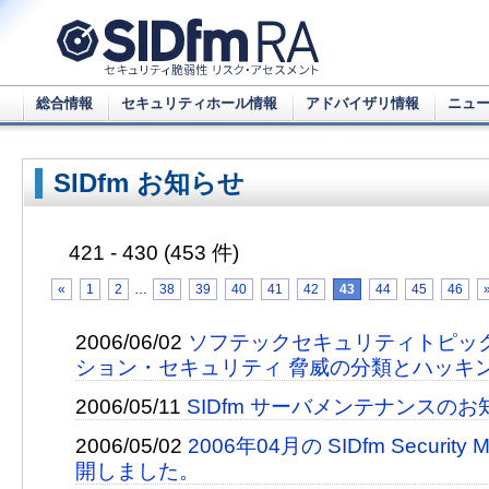
総合情報
セキュリティホール情報
アドバイザリ情報
ニュ
SIDfm お知らせ
421 - 430 (453 件)
«
1
2
…
38
39
40
41
42
43
44
45
46
2006/06/02
ソフテックセキュリティトピック
ション・セキュリティ 脅威の分類とハッキ
2006/05/11
SIDfm サーバメンテナンスのお
2006/05/02
2006年04月の SIDfm Security M
開しました。