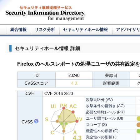
総合情報
リスク分析
セキュリティホール情報
アドバイザ
セキュリティホール情報 詳細
Firefox のヘルスレポートの処理にユーザの共有設
ID
23240
登録日
CVSSスコア
4.3
影響範囲
CVE
CVE-2016-2820
攻撃元区分 (AV)
PR
UI
AC
攻撃条件の複雑さ (AC)
必要な特権レベル (PR)
ユーザ関与レベル (UI)
S
AV
CVSS
スコープ (S)
機密性への影響 (C)
C
A
4.3
完全性への影響 (I)
I