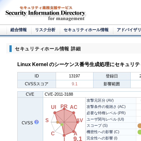
総合情報
リスク分析
セキュリティホール情報
アドバイザ
セキュリティホール情報 詳細
Linux Kernel のシーケンス番号生成処理にセキュリ
ID
13197
登録日
CVSSスコア
9.1
影響範囲
CVE
CVE-2011-3188
攻撃元区分 (AV)
PR
UI
AC
攻撃条件の複雑さ (AC)
必要な特権レベル (PR)
ユーザ関与レベル (UI)
S
AV
CVSS
スコープ (S)
機密性への影響 (C)
C
A
9.1
完全性への影響 (I)
I