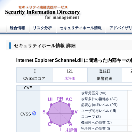
総合情報
リスク分析
セキュリティホール情報
アドバイザ
セキュリティホール情報 詳細
Internet Explorer Schannel.dll に間違った内部キー
ID
121
登録日
CVSSスコア
未評価
影響範囲
CVE
攻撃元区分 (AV)
PR
UI
AC
攻撃条件の複雑さ (AC)
必要な特権レベル (PR)
ユーザ関与レベル (UI)
S
AV
CVSS
スコープ (S)
機密性への影響 (C)
C
A
完全性への影響 (I)
I
未評価