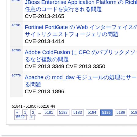
16782
JBoss Enterprise Application Platform の 
任意のコードを実行される問題
CVE-2013-2165
16781
Fortinet FortiGate の Web インターフ
サイトリクエストフォージェリの問題
CVE-2013-1414
16780
Adobe ColdFusion に CFC のパブリッ
るなど複数の問題
CVE-2013-3349 CVE-2013-3350
16779
Apache の mod_dav モジュールの処理に
る問題
CVE-2013-1896
51841 - 51850 (66216 件)
«
1
2
…
5181
5182
5183
5184
5185
5186
51
6622
»