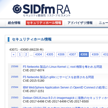
総合情報
セキュリティホール情報
アドバイザリ情報
ニュ
セキュリティホール情報
43071 - 43080 (66228 件)
«
1
2
…
4304
4305
4306
4307
4308
4309
43
25586
F5 Networks 製品の Linux Kernel に root 権限を奪われる問題
CVE-2017-6074
25585
F5 Networks 製品の glibc にサービスを妨害される問題
CVE-2015-5180
25584
IBM WebSphere Application Server の OpenID Conn
CVE-2017-1151
25583
Debian GNU/Linux 8.0 の imagemagick に複数のセキュリティ
CVE-2017-6498 CVE-2017-6499 CVE-2017-6500
25582